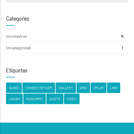
Categories
coronavirus
5
Uncategorized
1
Etiquetas
AUDIO
CONSECTETUER
GALLERY
GRID
IPSUM
LINK
LORAM
NONUMMY
QUOTE
VIDEO