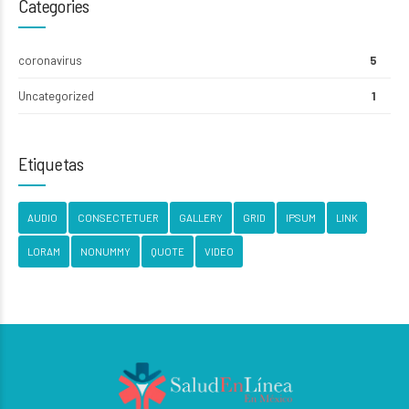
Categories
coronavirus
5
Uncategorized
1
Etiquetas
AUDIO
CONSECTETUER
GALLERY
GRID
IPSUM
LINK
LORAM
NONUMMY
QUOTE
VIDEO