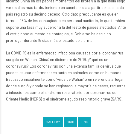
alcanzó China en los peores momentos del brote y a la que Italia llegó
varios días más tarde, teniendo en cuenta el día a partir del cual cada
país registró su décimo deceso. Otro dato preocupante es que en
torno al 15% de los contagiados es personal sanitario, lo que también
supone una tasa muy superior a la del resto de países afectados. Ante
el vertiginoso aumento de contagios, el Gobierno ha decidido
prorrogar durante 15 días más el estado de alarma.
La COVID-19 es la enfermedad infecciosa causada por el coronavirus
surgido en Wuhan (China) en diciembre de 2019. ¿Y qué es un
coronavirus? Los coronavirus son una extensa familia de virus que
pueden causar enfermedades tanto en animales como en humanos.
Bautizado inicialmente como ‘virus de Wuhan’ o en referencia al lugar
donde surgió y donde se han registado la mayoría de casos, recuerda
a infecciones como el síndrome respiratorio por coronavirus de
Oriente Medio (MERS) o el síndrome agudo respiratorio grave (SARS).
GALLERY
GRID
LINK