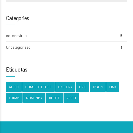
Categories
coronavirus
5
Uncategorized
1
Etiquetas
AUDIO
CONSECTETUER
GALLERY
GRID
IPSUM
LINK
LORAM
NONUMMY
QUOTE
VIDEO