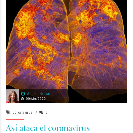
Angela Brawn
09/Abr/2020
coronavirus
8
Así ataca el coronavirus