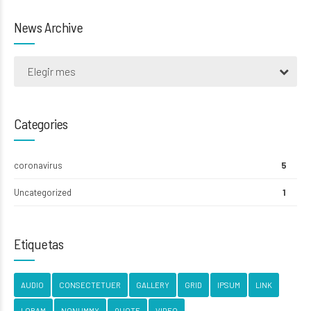
News Archive
Elegir mes
Categories
coronavirus
5
Uncategorized
1
Etiquetas
AUDIO
CONSECTETUER
GALLERY
GRID
IPSUM
LINK
LORAM
NONUMMY
QUOTE
VIDEO